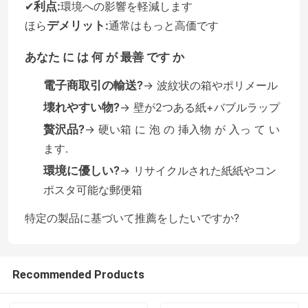
✔
利点:
環境への影響を軽減します
ほら
デメリット:
通常はもっと高価です
あなた に は 何 が 最善 です か
電子商取引の輸送?
→ 波紋状の箱やポリメール
壊れやすい物?
→ 壁が2つある紙+バブルラップ
贅沢品?
→ 硬い箱 に 泡 の 挿入物 が 入っ て い
ます.
環境に優しい?
→ リサイクルされた紙紙やコン
ポスタ可能な郵便箱
家へ
特定の製品に基づいて推薦をしたいですか?
製品
Recommended Products
わたしたち に つい て