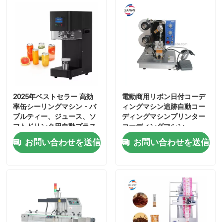
工場 ツアー
品質管理
引金 を 求め て ください
2025年ベストセラー 高効
電動商用リボン日付コーデ
率缶シーリングマシン - バ
ィングマシン追跡自動コー
ブルティー、ジュース、ソ
ディングマシンプリンター
液体詰め包装機
フトドリンク用自動プラス
コーディングマシン
チック/ブリキ缶シーマー
お問い合わせを送信
お問い合わせを送信
パッケージラベル付け機
自動包装機械
自動びんのおおう機械