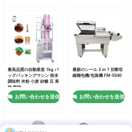
工場 ツアー
品質管理
引金 を 求め て ください
最高品質の自動垂直 1kg バ
最新のシール 2 in 1 切断収
液体詰め包装機
ッグパッキングマシン 粉末
縮梱包機/包装機 FM-5540
調味料 米粉 小麦 砂糖 豆 果
物 穀物
パッケージラベル付け機
お問い合わせを送信
お問い合わせを送信
自動包装機械
自動びんのおおう機械