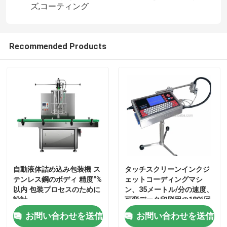
ズ,コーティング
Recommended Products
家へ
自動液体詰め込み包装機 ス
タッチスクリーンインクジ
テンレス鋼のボディ 精度"%
ェットコーディングマシ
以内 包装プロセスのために
ン、35メートル/分の速度、
製品
設計
可変データ印刷用の180°回
転スプレーヘッド
お問い合わせを送信
お問い合わせを送信
わたしたち に つい て