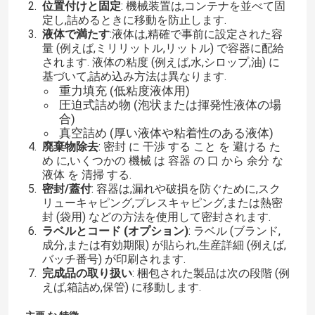
位置付けと固定
: 機械装置は,コンテナを並べて固
定し,詰めるときに移動を防止します.
液体で満たす
:液体は,精確で事前に設定された容
量 (例えば,ミリリットル,リットル) で容器に配給
されます. 液体の粘度 (例えば,水,シロップ,油) に
基づいて,詰め込み方法は異なります.
重力填充 (低粘度液体用)
圧迫式詰め物 (泡状または揮発性液体の場
合)
真空詰め (厚い液体や粘着性のある液体)
廃棄物除去
: 密封 に 干渉 する こと を 避ける た
め に,いくつかの 機械 は 容器 の 口 から 余分 な
液体 を 清掃 する.
密封/蓋付
: 容器は,漏れや破損を防ぐために,スク
リューキャピング,プレスキャピング,または熱密
封 (袋用) などの方法を使用して密封されます.
ラベルとコード (オプション)
: ラベル (ブランド,
成分,または有効期限) が貼られ,生産詳細 (例えば,
バッチ番号) が印刷されます.
完成品の取り扱い
: 梱包された製品は次の段階 (例
えば,箱詰め,保管) に移動します.