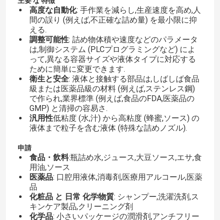
主要 な 特徴
高度な自動化
: 手作業を減らし,生産速度を高め,人
間の誤り (例えば,不正確な詰め量) を最小限に抑
える.
調整可能性
: 詰め物体積や速度などのパラメータ
は,制御システム (PLCプログラミングなど) によ
って,異なる容器サイズや液体タイプに対応する
ために簡単に変更できます.
衛生と安全
: 液体と接触する部品は,しばしば食品
級または医薬品級の材料 (例えば,ステンレス鋼)
で作られ,業界標準 (例えば,食品のFDA,医薬品の
GMP) と清掃の容易さ.
汎用性
低粘度 (水,汁) から高粘度 (蜂蜜,ソース) の
液体まで粒子を含む液体 (特殊な詰めノズル).
申請
食品・飲料
:瓶詰め水,ジュース,大豆ソース,エサ,食
用油,ソース
医薬品
: 口腔用液体,消毒剤,医療用アルコール,医薬
品
化粧品 と 日常 化学物質
: シャンプー,洗濯洗剤,ス
キンケア製品,クリーニング剤
化学品
: 小さいパッケージの潤滑剤,アンチフリー