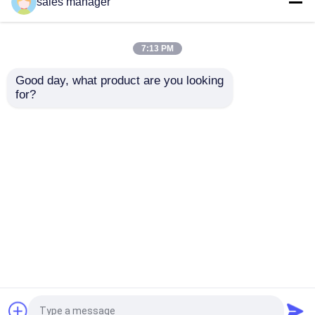
sales manager
茶の計量機
7:13 PM
Good day, what product are you looking 
管のシーリング機械
for?
新しいデザイン 半自動 フ
エア圧力ホッパー付きの粘
ラット セルフ アレッシブ
性液体ペースト空気圧充填
収縮のパッキング機械
ステッカー コーナー ボッ
機 100-1000ml
クスのラベル付けマシン
お問い合わせを送信
お問い合わせを送信
縦の密封機械
日付コード装置
ホーム
企業情報
お問い合わせ
Desktop Site
地図
プライバシーポリシー
誘導のシーリング機械
品質
液体詰め包装機
中国工場.Copyright © 2026
粉末充填機
Dongguan Sammi Packing Machine Co., Ltd.. All