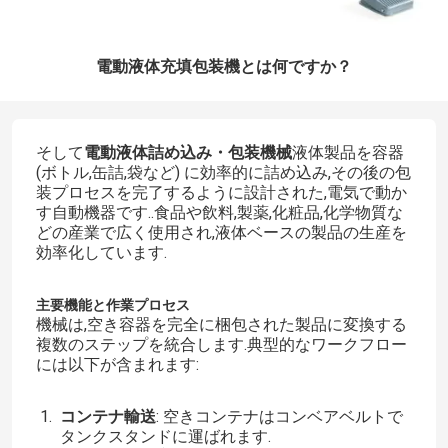
電動液体充填包装機とは何ですか？
そして
電動液体詰め込み・包装機械
液体製品を容器
(ボトル,缶詰,袋など) に効率的に詰め込み,その後の包
装プロセスを完了するように設計された,電気で動か
す自動機器です..食品や飲料,製薬,化粧品,化学物質な
どの産業で広く使用され,液体ベースの製品の生産を
効率化しています.
主要機能と作業プロセス
機械は,空き容器を完全に梱包された製品に変換する
複数のステップを統合します.典型的なワークフロー
には以下が含まれます:
コンテナ輸送
: 空きコンテナはコンベアベルトで
タンクスタンドに運ばれます.