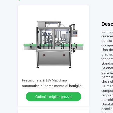
Desc
La macc
crescen
questa 
occupan
Una del
precisi
fondame
standar
Azionat
garante
riempim
Precisione ≤ ± 1% Macchina
che ric
automatica di riempimento di bottiglie
La macc
compone
liquide 1.5KW Fornisce un controllo
regolar
Ottieni il miglior prezzo
preciso del riempimento e un minimo di
macchi
rifiuti di prodotto
Durabil
eccelle