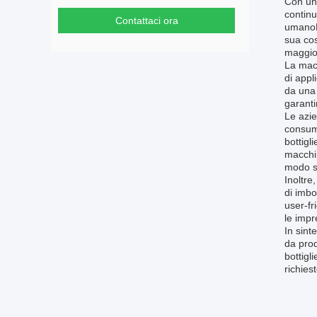
Con una
continu
Contattaci ora
umanoLa
sua cos
maggior
La macc
di appl
da una 
garanti
Le azie
consuma
bottigl
macchin
modo si
Inoltre
di imbo
user-fr
le impr
In sint
da prod
bottigl
richies