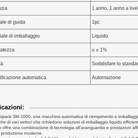
zia
1 anno, 1 anno a live
le di guida
1pc
iale di imballaggio
Liquido
atezza
≤ ± 1%
tà
Soddisfare lo standa
ificazione automatica
Automazione
icazioni:
ipack SM-1000, una macchina automatica di riempimento e imballaggio,
he di vari settori che richiedono soluzioni di imballaggio liquido efficien
 offre una combinazione di tecnologia all'avanguardia e prestazioni affi
di produzione moderne.