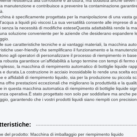
llente resistenza alla corrosione e all'usura, ma soddisfa anche severi st
a la manutenzione e contribuisce a prevenire la contaminazione.garantir
tà.
hina è specificamente progettata per la manipolazione di una vasta gamm
all'acqua a liquidi più viscosi.La sua versatilità consente alle imprese d
i senza la necessità di modifiche esteseQuesta adattabilità rende la ma
 una soluzione conveniente per le aziende che desiderano espandere le lo
ggio.
lle sue caratteristiche tecniche e ai vantaggi materiali, la macchina auto
ristiche user-friendly che semplificano il funzionamento e la manutenzione
ono agli operatori di personalizzare il processo di riempimento in base
ra robusta garantisce un'affidabilità a lungo termine con tempi di fermo
plesso, la macchina di riempimento automatico di bottiglie liquide rap
 e durata.La costruzione in acciaio inossidabile lo rende una scelta ec
he e affidabili di riempimento liquido, sia per la produzione su piccola s
a offre prestazioni eccezionali che migliorano la produttività e la qualit
re in questa macchina automatica di riempimento di bottiglie liquide sig
lenza operativa.È stato progettato non solo per soddisfare ma anche per 
ggio, garantendo che i vostri prodotti liquidi siano riempiti con precision
tteristiche:
 del prodotto: Macchina di imballaggio per riempimento liquido