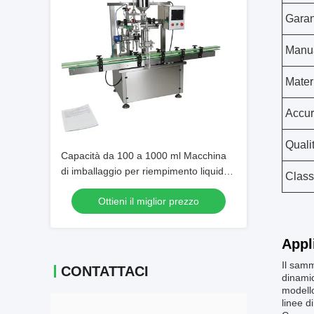
Garan
Manua
Mater
Accur
Quali
Capacità da 100 a 1000 ml Macchina
di imballaggio per riempimento liquido
Class
che supporta vari materiali di
Ottieni il miglior prezzo
imballaggio liquido con manuale di
guida incluso
Appl
Il samm
CONTATTACI
dinamic
modello
linee 