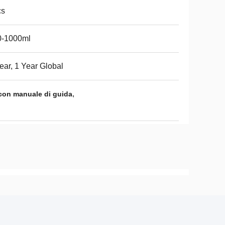
cs
0-1000ml
ear, 1 Year Global
,
 con manuale di guida