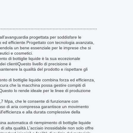
all'avanguardia progettata per soddisfare le
o ed efficiente.Progettato con tecnologia avanzata,
ndendola un bene essenziale per le imprese che si
utici e cosmetici.
to di bottiglie liquide è la sua eccezionale
dei clientiQuesto livello di precisione è
ntenere la qualità del prodotto e rispettare gli
o di bottiglie liquide combina forza ed efficienza,
ura che la macchina possa gestire compiti di
Questo lo rende ideale per le linee di produzione
,7 Mpa, che le consente di funzionare con
.L'uso di aria compressa garantisce un movimento
ll'efficienza e alla durata complessive della
ina automatica di riempimento di bottiglie liquide
di alta qualità.L'acciaio inossidabile non solo offre