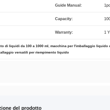
Guide Manual:
1p
Capacity:
10
Warranty:
1 Y
,
o di liquidi da 100 a 1000 ml
macchina per l'imballaggio liquido
allaggio versatili per riempimento liquido
zione del prodotto