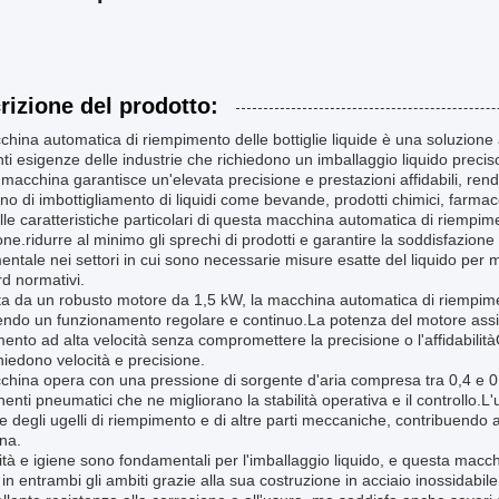
rizione del prodotto:
hina automatica di riempimento delle bottiglie liquide è una soluzione 
ti esigenze delle industrie che richiedono un imballaggio liquido precis
macchina garantisce un'elevata precisione e prestazioni affidabili, re
o di imbottigliamento di liquidi come bevande, prodotti chimici, farmace
le caratteristiche particolari di questa macchina automatica di riempimen
one.ridurre al minimo gli sprechi di prodotti e garantire la soddisfazione 
ntale nei settori in cui sono necessarie misure esatte del liquido per ma
d normativi.
a da un robusto motore da 1,5 kW, la macchina automatica di riempiment
ndo un funzionamento regolare e continuo.La potenza del motore assic
ento ad alta velocità senza compromettere la precisione o l'affidabilità
hiedono velocità e precisione.
hina opera con una pressione di sorgente d'aria compresa tra 0,4 e 0
nti pneumatici che ne migliorano la stabilità operativa e il controllo
e degli ugelli di riempimento e di altre parti meccaniche, contribuendo a
na.
ità e igiene sono fondamentali per l'imballaggio liquido, e questa macch
 in entrambi gli ambiti grazie alla sua costruzione in acciaio inossidabile 