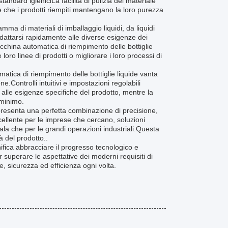
andard igieniciLa facilità di pulizia del materiale
e che i prodotti riempiti mantengano la loro purezza
a di materiali di imballaggio liquidi, da liquidi
i adattarsi rapidamente alle diverse esigenze dei
cchina automatica di riempimento delle bottiglie
ro linee di prodotti o migliorare i loro processi di
matica di riempimento delle bottiglie liquide vanta
.Controlli intuitivi e impostazioni regolabili
 alle esigenze specifiche del prodotto, mentre la
 minimo.
presenta una perfetta combinazione di precisione,
cellente per le imprese che cercano, soluzioni
cala che per le grandi operazioni industriali.Questa
à del prodotto..
nifica abbracciare il progresso tecnologico e
superare le aspettative dei moderni requisiti di
e, sicurezza ed efficienza ogni volta.