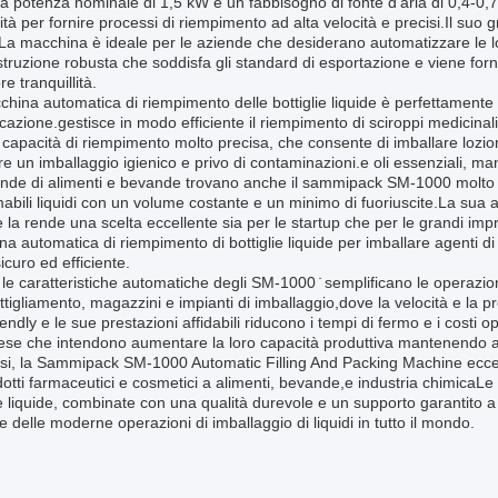
 potenza nominale di 1,5 kW e un fabbisogno di fonte d'aria di 0,4-0
ità per fornire processi di riempimento ad alta velocità e precisi.Il suo
 macchina è ideale per le aziende che desiderano automatizzare le loro
truzione robusta che soddisfa gli standard di esportazione e viene for
e tranquillità.
hina automatica di riempimento delle bottiglie liquide è perfettament
icazione.gestisce in modo efficiente il riempimento di sciroppi medicinal
capacità di riempimento molto precisa, che consente di imballare lozioni
re un imballaggio igienico e privo di contaminazioni.e oli essenziali, ma
nde di alimenti e bevande trovano anche il sammipack SM-1000 molto van
bili liquidi con un volume costante e un minimo di fuoriuscite.La sua ad
ie la rende una scelta eccellente sia per le startup che per le grandi imp
a automatica di riempimento di bottiglie liquide per imballare agenti di p
curo ed efficiente.
, le caratteristiche automatiche degli SM-1000 ̇ semplificano le operazion
ttigliamento, magazzini e impianti di imballaggio,dove la velocità e la 
iendly e le sue prestazioni affidabili riducono i tempi di fermo e i cost
ese che intendono aumentare la loro capacità produttiva mantenendo al
esi, la Sammipack SM-1000 Automatic Filling And Packing Machine eccelle
otti farmaceutici e cosmetici a alimenti, bevande,e industria chimicaL
ie liquide, combinate con una qualità durevole e un supporto garantito a l
te delle moderne operazioni di imballaggio di liquidi in tutto il mondo.