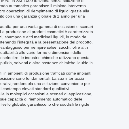
,7 MPa, la SM-1000 funziona senza soluzione di
 grado automatico garantisce il minimo intervento
 operazioni di riempimento di liquidi.grazie alla
nito con una garanzia globale di 1 anno per una
e adatta per una vasta gamma di occasioni e scenari
iLa produzione di prodotti cosmetici è caratterizzata
, shampoo e altri medicinali liquidi, in modo da
ntenendo l'integrità e la presentazione del prodotto.
taggioso per riempire salse, succhi, oli e altri
attabilità alle varie forme e dimensioni delle
reseInoltre, le industrie chimiche utilizzano questa
ulizia, solventi e altre sostanze chimiche liquide in
i in ambienti di produzione trafficati come impianti
precisione sono fondamentali. La sua interfaccia
i operativi,rendendola una soluzione conveniente per
 contempo elevati standard qualitativi.
 in molteplici occasioni e scenari di applicazione,
e sue capacità di riempimento automatico delle
ivello globale, garantiscono che soddisfi le rigide