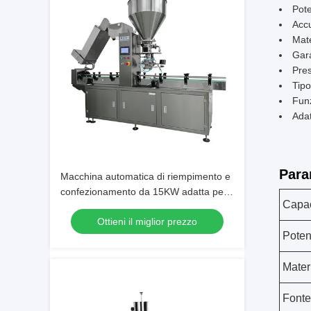
Pot
Accu
Mate
Gara
Pres
Tipo
Funz
Adat
Para
Macchina automatica di riempimento e
confezionamento da 15KW adatta per
Capac
applicazioni di imballaggio industriale
Ottieni il miglior prezzo
con controllo e funzionamento precisi
Pote
Mater
Fonte 