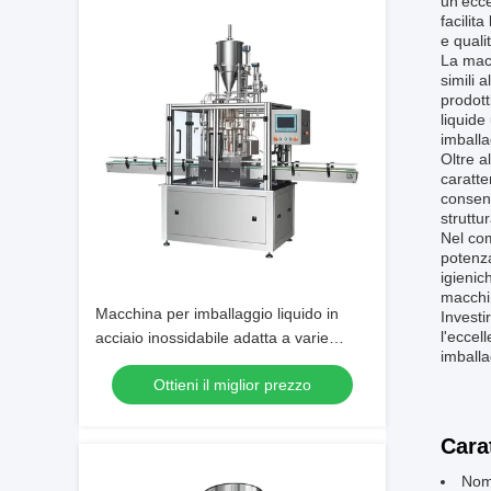
un'ecce
facilit
e quali
La macc
simili 
prodott
liquide
imballa
Oltre a
caratte
consent
struttu
Nel com
potenza
igienic
macchin
Macchina per imballaggio liquido in
Investi
l'eccel
acciaio inossidabile adatta a varie
imballa
applicazioni di imballaggio liquido e
Ottieni il miglior prezzo
soluzione di riempimento
Cara
Nome