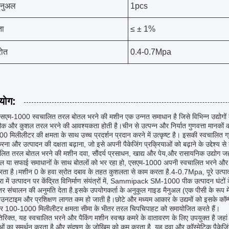
ैनुअल
1pcs
ा
≤ ± 1%
रोत
0.4-0.7Mpa
रयोग:
एसएम-1000 स्वचालित तरल बोतल भरने की मशीन एक उन्नत समाधान है जिसे विभिन्न उद्योगों 
सटीक और कुशल तरल भरने की आवश्यकता होती है।चीन से उत्पन्न और निर्यात गुणवत्ता मानकों क
 मिलीलीटर की क्षमता के साथ उच्च प्रदर्शन प्रदान करने में उत्कृष्ट है। इसकी स्वचालित ग्र
ा और उत्पादन की दक्षता बढ़ाना, जो इसे अपनी पैकेजिंग प्रक्रियाओं को बढ़ाने के उद्देश्य से
लित तरल बोतल भरने की मशीन दवा, सौंदर्य प्रसाधन, खाद्य और पेय,और रासायनिक उद्योग जहां 
ल या सफाई समाधानों के साथ बोतलों को भर रहा हो, एसएम-1000 अपनी स्वचालित भरने और पैक
रता है।मशीन 0 के हवा स्रोत दबाव के तहत कुशलता से काम करता है.4-0.7Mpa, पूरे उत्पादन
्रा में उत्पादन पर केंद्रित विनिर्माण संयंत्रों में, Sammipack SM-1000 पीक उत्पादन घंटों
ंतर संचालन की अनुमति देता है.इसके उपयोगकर्ता के अनुकूल गाइड मैनुअल (एक पीसी के रूप 
उनटाइम और प्रशिक्षण लागत कम हो जाती है।छोटे और मध्यम आकार के उद्यमों को इसके कॉम्प
र 100-1000 मिलीलीटर क्षमता सीमा के भीतर तरल चिपचिपाहट को समायोजित करते हैं।
रिक्त, यह स्वचालित भरने और पैकिंग मशीन स्वच्छ कमरे के वातावरण के लिए उपयुक्त है जहां
ाओं का समर्थन करता है और संदूषण के जोखिम को कम करता है, यह दवा और कॉस्मेटिक पैकेजिं