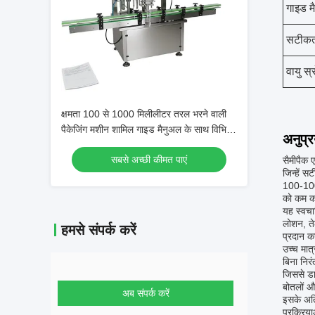
गाइड म
सटीकत
वायु स्
क्षमता 100 से 1000 मिलीलीटर तरल भरने वाली
पैकेजिंग मशीन शामिल गाइड मैनुअल के साथ विभिन्न
अनुप्
तरल पैकेजिंग सामग्रियों का समर्थन करती है
सबसे अच्छी कीमत पाएं
सैमीपैक 
जिन्हें 
100-1000
को कम करन
यह स्वचा
लोशन, ते
हमसे संपर्क करें
प्रदान क
उच्च मात
बिना निर
जिससे डा
बोतलों औ
अब संपर्क करें
इसके अति
प्रक्रिय