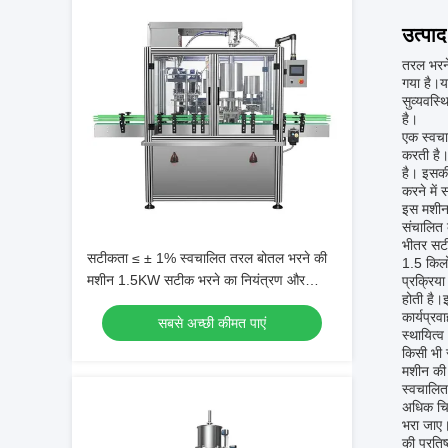
उत्पाद
तरल भरने
गया है।य
सुव्यवस्
है।
एक स्वचा
करती है।
है। इसकी
करने में 
इस मशीन 
संचालित 
भीतर सटी
सटीकता ≤ ± 1% स्वचालित तरल बोतल भरने की
1.5 किलो
मशीन 1.5KW सटीक भरने का नियंत्रण और
प्रक्रिय
होती है।
न्यूनतम उत्पाद अपव्यय प्रदान करती है
कार्यप्र
सबसे अच्छी कीमत पाएं
स्थायित्
किसी भी 
मशीन की 
स्वचालित
अधिक चिप
भरा जाए।
की प्रतिष