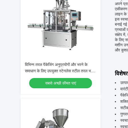
अपने प्र
एकीकरण क
लाइन के 
इस स्वचा
बनाई गई 
प्रथाओं 
संक्षेप 
के लिए स
मशीन उन व
और कुशल 
विभिन्न तरल पैकेजिंग अनुप्रयोगों और भरने के
समाधान के लिए उपयुक्त स्टेनलेस स्टील तरल भरने
विशेषत
पैकेजिंग मशीन
उत्पा
सबसे अच्छी कीमत पाएं
वारंटी
पैकेज
शक्त
सटीक
गुणवत
स्वच
स्वच