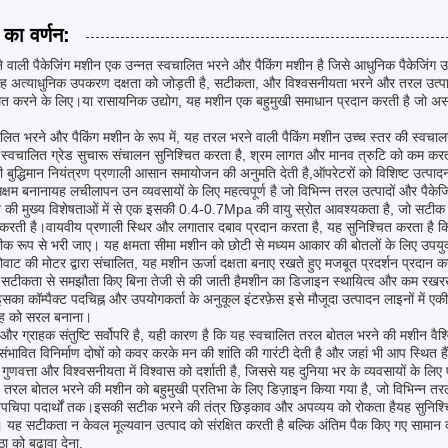
 का वर्णन:
 वाली पैकेजिंग मशीन एक उन्नत स्वचालित भरने और पैकिंग मशीन है जिसे आधुनिक पैकेजिंग उद
ह अत्याधुनिक उपकरण दक्षता को जोड़ती है, सटीकता, और विश्वसनीयता भरने और तरल उत्पादों 
थित करने के लिए।या रासायनिक उद्योग, यह मशीन एक बहुमुखी समाधान प्रदान करती है जो असाधा
लित भरने और पैकिंग मशीन के रूप में, यह तरल भरने वाली पैकिंग मशीन उच्च स्तर की स्वचा
स्वचालित ग्रेड सुचारू संचालन सुनिश्चित करता है, श्रम लागत और मानव त्रुटि को कम करता है
 बुद्धिमान नियंत्रण प्रणाली आसान समायोजन की अनुमति देती है,ऑपरेटरों को विशिष्ट उत्पा
सक्षम बनानायह लचीलापन उन व्यवसायों के लिए महत्वपूर्ण है जो विभिन्न तरल उत्पादों और पैकेजि
की मुख्य विशेषताओं में से एक इसकी 0.4-0.7Mpa की वायु स्रोत आवश्यकता है, जो सटीक और
करती है।वायवीय प्रणाली स्थिर और लगातार दबाव प्रदान करता है, यह सुनिश्चित करता है 
क रूप से भरी जाए। यह क्षमता सीमा मशीन को छोटी से मध्यम आकार की बोतलों के लिए उपयुक्त ब
वाट की मोटर द्वारा संचालित, यह मशीन ऊर्जा दक्षता बनाए रखते हुए मजबूत प्रदर्शन प्रदान क
ा सटीकता से समझौता किए बिना तेजी से की जाती हैमशीन का डिजाइन स्थायित्व और कम र
इसका कॉम्पैक्ट पदचिह्न और उपयोगकर्ता के अनुकूल इंटरफ़ेस इसे मौजूदा उत्पादन लाइनों में
वाह को सरल बनाना।
व और ग्राहक संतुष्टि सर्वोपरि है, यही कारण है कि यह स्वचालित तरल बोतल भरने की मशीन वैश्
संभावित विनिर्माण दोषों को कवर करके मन की शांति की गारंटी देती है और जहां भी आप स्थित है
गुणवत्ता और विश्वसनीयता में विश्वास को दर्शाती है, जिससे यह दुनिया भर के व्यवसायों के ल
 तरल बोतल भरने की मशीन को बहुमुखी प्रतिभा के लिए डिज़ाइन किया गया है, जो विभिन्न तरल चिप
चिपा पदार्थों तक।इसकी सटीक भरने की तंत्र छिड़काव और अपव्यय को रोकता हैयह सुनिश्च
 यह सटीकता न केवल मूल्यवान उत्पाद को संरक्षित करती है बल्कि अंतिम पैक किए गए सामान की प
्ठा को बढ़ावा देना.