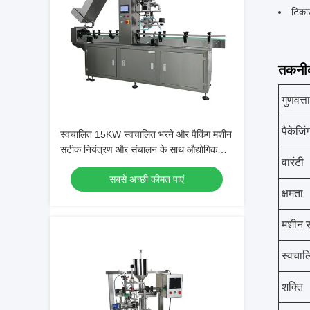
टिका
तकनीक
गुणवत्ता
पैकेजिं
स्वचालित 15KW स्वचालित भरने और पैकिंग मशीन
सटीक नियंत्रण और संचालन के साथ औद्योगिक
वारंटी
पैकेजिंग अनुप्रयोगों के लिए उपयुक्त
सबसे अच्छी कीमत पाएं
क्षमता
मशीन स
स्वचाल
शक्ति