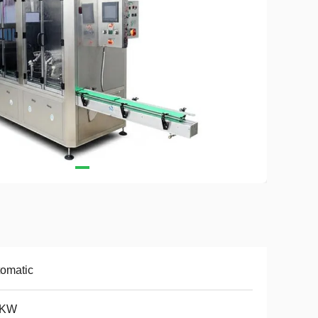
omatic
5KW