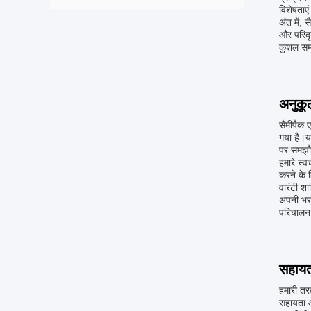
विशेषताए
अंत में,
और परिदृ
कुशल समा
अनुकू
सैमीपैक 
गया है।
पर समझौत
हमारे स्
करने के 
वारंटी शा
अपनी भरन
परिचालन उ
सहायता
हमारी तर
सहायता और