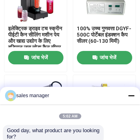
कारखाने का दौरा
इलेक्ट्रिक ड्राइव टच स्क्रीन
100% उच्च गुणवत्ता DGYF-
पीईटी कैन सीलिंग मशीन पेय
500C पोर्टेबल इंडक्शन कैप
गुणवत्ता नियंत्रण
और खाद्य उद्योग के लिए
सीलर (60-130 मिमी)
बुद्धिमान जूस सोडा कैन सीमर
मशीन
जांच भेजें
जांच भेजें
उद्धरण मांगें
तरल भरने वाली पैकेजिंग मशीन
sales manager
पैकेजिंग लेबलिंग मशीन
स्वचालित पैकेजिंग मशीन
5:02 AM
Good day, what product are you looking 
ऑटोमैटिक बोतल कैपिंग मशीन
for?
परिवर्तनीय डेटा प्रिंटिंग के
स्वचालित सैशे कॉफी पाउडर