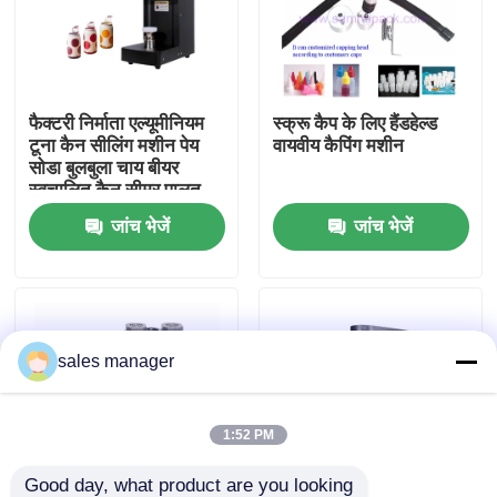
कारखाने का दौरा
फैक्टरी निर्माता एल्यूमीनियम
स्क्रू कैप के लिए हैंडहेल्ड
गुणवत्ता नियंत्रण
टूना कैन सीलिंग मशीन पेय
वायवीय कैपिंग मशीन
सोडा बुलबुला चाय बीयर
स्वचालित कैन सीमर पालतू
उद्धरण मांगें
कैन सीलर
जांच भेजें
जांच भेजें
तरल भरने वाली पैकेजिंग मशीन
पैकेजिंग लेबलिंग मशीन
sales manager
स्वचालित पैकेजिंग मशीन
1:52 PM
ऑटोमैटिक बोतल कैपिंग मशीन
Good day, what product are you looking 