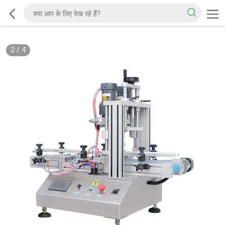
2
/
4