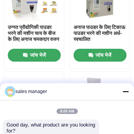
कारखाने का दौरा
उन्नत प्रौद्योगिकी पाउडर
अनाज पाउडर के लिए टिकाऊ
भरने की मशीन चाय के बीज
पाउडर भरने की मशीन अर्ध-
गुणवत्ता नियंत्रण
के लिए अनाज चमकदार वजन
स्वचालित
जांच भेजें
जांच भेजें
उद्धरण मांगें
तरल भरने वाली पैकेजिंग मशीन
sales manager
पैकेजिंग लेबलिंग मशीन
स्वचालित पैकेजिंग मशीन
8:05 AM
Good day, what product are you looking 
ऑटोमैटिक बोतल कैपिंग मशीन
for?
1% भरने की सटीकता के
ग्रेन्यूल चाय अनाज पाउडर के