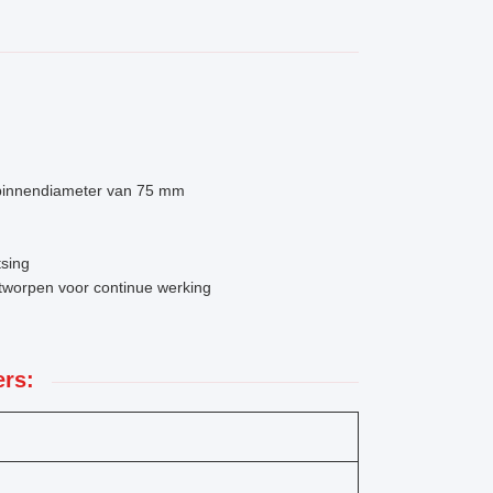
n binnendiameter van 75 mm
tsing
tworpen voor continue werking
rs: