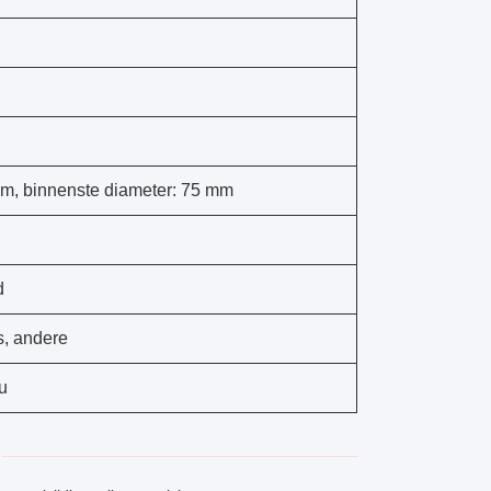
m, binnenste diameter: 75 mm
d
, andere
u