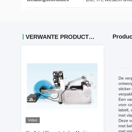
Produc
VERWANTE PRODUCTEN
De verp
ontworp
sticker
verpak
Een va
voor co
labelt,
met vla
Video
Deze v
met be
met min