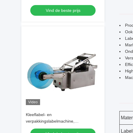
hoge nauwkeurigheid technologie om
Vind de beste prijs
het labelen en de snelheid te
verbeteren
Pro
Ook 
Labe
Mark
Onde
Vers
Effi
High
Mach
Video
Kleeflabel- en
Materi
verpakkingslabelmachine,
aangedreven door 220V50Hz en label
Label