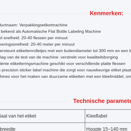
Kenmerken:
ductnaam: Verpakkingsetiketmachine
bekend als Automatische Flat Bottle Labeling Machine
l snelheid: 20-40 flessen per minuut
eringssnelheid: 20-40 meter per minuut
rsteunt etikettenrolletjes met een buitendiameter tot 300 mm en ee
lag van de test van de machine: verstrekt voor kwaliteitsborging
ciënte etiketteringsmachine geschikt voor verschillende platte flessen
 precision sticker label machine die zorgt voor nauwkeurige etiket plaa
ines voor het maken van duurzame etiketten met een kleefmiddel, on
Technische paramete
aal van het etiket
Kleeflabel
breedte
Hoogte 15~140 mm