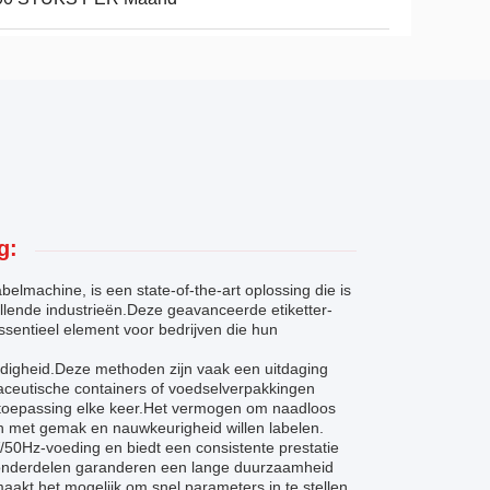
g:
elmachine, is een state-of-the-art oplossing die is
llende industrieën.Deze geavanceerde etiketter-
ssentieel element voor bedrijven die hun
jdigheid.Deze methoden zijn vaak een uitdaging
maceutische containers of voedselverpakkingen
e toepassing elke keer.Het vermogen om naadloos
en met gemak en nauwkeurigheid willen labelen.
0Hz-voeding en biedt een consistente prestatie
e onderdelen garanderen een lange duurzaamheid
akt het mogelijk om snel parameters in te stellen