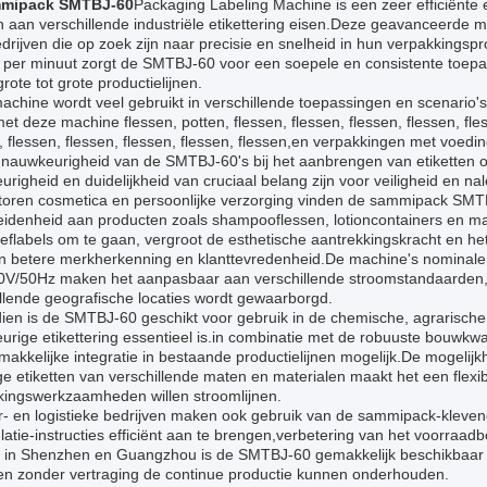
mipack SMTBJ-60
Packaging Labeling Machine is een zeer efficiënte e
 aan verschillende industriële etikettering eisen.Deze geavanceerde m
drijven die op zoek zijn naar precisie en snelheid in hun verpakkings
 per minuut zorgt de SMTBJ-60 voor een soepele en consistente toepas
rote tot grote productielijnen.
chine wordt veel gebruikt in verschillende toepassingen en scenario'
et deze machine flessen, potten, flessen, flessen, flessen, flessen, fles
, flessen, flessen, flessen, flessen, flessen,en verpakkingen met voedi
 nauwkeurigheid van de SMTBJ-60's bij het aanbrengen van etiketten o
righeid en duidelijkheid van cruciaal belang zijn voor veiligheid en na
toren cosmetica en persoonlijke verzorging vinden de sammipack SMTB
eidenheid aan producten zoals shampooflessen, lotioncontainers en
eflabels om te gaan, vergroot de esthetische aantrekkingskracht en het 
n betere merkherkenning en klanttevredenheid.De machine's nominal
0V/50Hz maken het aanpasbaar aan verschillende stroomstandaarden,
llende geografische locaties wordt gewaarborgd.
ien is de SMTBJ-60 geschikt voor gebruik in de chemische, agrarische
rige etikettering essentieel is.in combinatie met de robuuste bouwkwa
akkelijke integratie in bestaande productielijnen mogelijk.De mogelij
ge etiketten van verschillende maten en materialen maakt het een flexi
kingswerkzaamheden willen stroomlijnen.
r- en logistieke bedrijven maken ook gebruik van de sammipack-klevend
atie-instructies efficiënt aan te brengen,verbetering van het voorra
 in Shenzhen en Guangzhou is de SMTBJ-60 gemakkelijk beschikbaar vo
ven zonder vertraging de continue productie kunnen onderhouden.