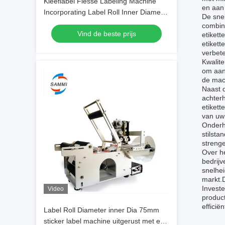
Kleeflabel Flesse Labeling Machine
en aan 
Incorporating Label Roll Inner Diameter
De snel
75mm Zorgen voor een soepele en
combina
Vind de beste prijs
label voeding
etikett
etiket
verbete
Kwalite
om aan 
de mach
Naast d
achter
etikett
van uw
Onderho
stilsta
strenge
Over h
bedrijv
snelhe
markt.D
Investe
Video
produc
efficië
Label Roll Diameter inner Dia 75mm
sticker label machine uitgerust met een