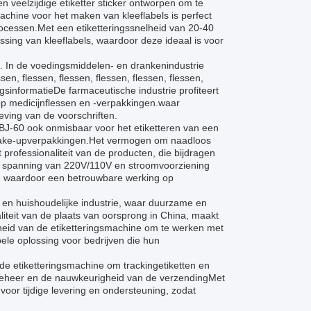
n veelzijdige etiketter sticker ontworpen om te
achine voor het maken van kleeflabels is perfect
processen.Met een etiketteringssnelheid van 20-40
sing van kleeflabels, waardoor deze ideaal is voor
s. In de voedingsmiddelen- en drankenindustrie
sen, flessen, flessen, flessen, flessen, flessen,
ngsinformatieDe farmaceutische industrie profiteert
p medicijnflessen en -verpakkingen.waar
leving van de voorschriften.
J-60 ook onmisbaar voor het etiketteren van een
 make-upverpakkingen.Het vermogen om naadloos
professionaliteit van de producten, die bijdragen
e spanning van 220V/110V en stroomvoorziening
 waardoor een betrouwbare werking op
 en huishoudelijke industrie, waar duurzame en
liteit van de plaats van oorsprong in China, maakt
kheid van de etiketteringsmachine om te werken met
bele oplossing voor bedrijven die hun
e etiketteringsmachine om trackingetiketten en
adbeheer en de nauwkeurigheid van de verzendingMet
or tijdige levering en ondersteuning, zodat