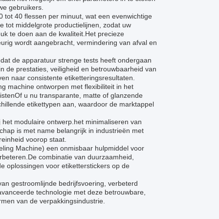
we gebruikers.
0 tot 40 flessen per minuut, wat een evenwichtige
e tot middelgrote productielijnen, zodat uw
uk te doen aan de kwaliteit.Het precieze
urig wordt aangebracht, vermindering van afval en
st dat de apparatuur strenge tests heeft ondergaan
n de prestaties, veiligheid en betrouwbaarheid van
n naar consistente etiketteringsresultaten.
g machine ontworpen met flexibiliteit in het
stenOf u nu transparante, matte of glanzende
schillende etikettypen aan, waardoor de marktappel
j het modulaire ontwerp.het minimaliseren van
nschap is met name belangrijk in industrieën met
einheid voorop staat.
beling Machine) een onmisbaar hulpmiddel voor
verbeteren.De combinatie van duurzaamheid,
oplossingen voor etiketterstickers op de
an gestroomlijnde bedrijfsvoering, verbeterd
eavanceerde technologie met deze betrouwbare,
ormen van de verpakkingsindustrie.