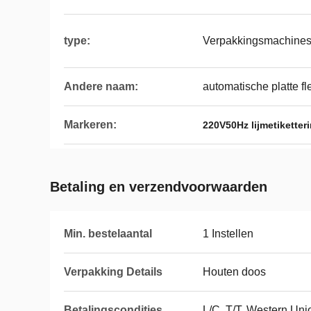
type:
Verpakkingsmachines
Andere naam:
automatische platte f
Markeren:
220V50Hz lijmetikette
Betaling en verzendvoorwaarden
Min. bestelaantal
1 Instellen
Verpakking Details
Houten doos
Betalingscondities
L/C, T/T, Western Uni