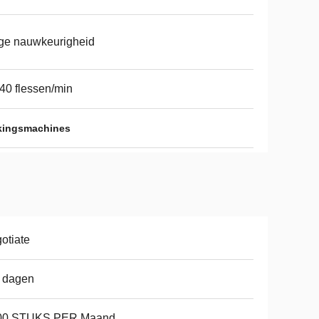
ge nauwkeurigheid
40 flessen/min
kingsmachines
otiate
 dagen
00 STUKS PER Maand