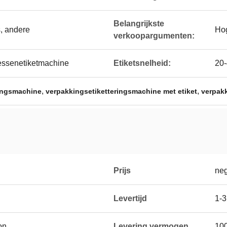
Belangrijkste
, andere
Ho
verkoopargumenten:
lessenetiketmachine
Etiketsnelheid:
20-
,
,
ringsmachine
verpakkingsetiketteringsmachine met etiket
verpak
Prijs
neg
Levertijd
1-3
on
Levering vermogen
10