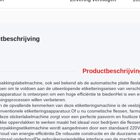
tbeschrijving
Productbeschrijvin
akkingslabelmachine, ook wel bekend als de automatische platte fleslab
en om te voldoen aan de uiteenlopende etiketteringseisen van verschi
-apparatuur is ontworpen om een hoge efficiëntie te biedenHet is een e
kingsprocessen willen verbeteren.
n de opvallende kenmerken van deze etiketteringsmachine is de veelzi
nventionele etiketteringsapparatuur.Of u nu cosmetische flessen, far
 deze stickerlabelmachine zorgt voor een perfecte pasvorm en foutloz
kke oppervlakken te werken maakt het ideaal voor bedrijven die fless
erpakkingsetiketmachine wordt aangedreven door een standaard 220V/5
houd van energie-efficiëntie.De robuuste constructie en de duurzam
imaal onderhoudDe gebruikersvriendelijke interface van de machine ma