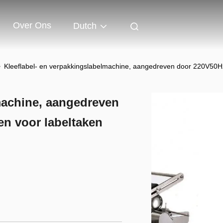
Over Ons
Dutch
>
Kleeflabel- en verpakkingslabelmachine, aangedreven door 220V50Hz
machine, aangedreven
n voor labeltaken