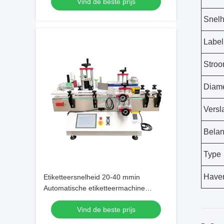
Vind de beste prijs
ontworpen voor labeltaken
Snelh
Label
Stroo
Diame
Versl
Belan
Type
Have
Etiketteersnelheid 20-40 mmin
Automatische etiketteermachine
Geschikt voor etiketbreedte Hoogte 15-
Vind de beste prijs
140 mm Voeding 220 V 50 Hz
Labeltoepassing