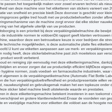
te passen.het toegankelijk maken voor zowel ervaren technici als nieu
heid van deze machine voor het etiketteren van stickers varieert van 2
tie van snelheid en precisie biedt.Deze doorvoer is geschikt voor klein
eringsproces gelijke tred houdt met uw productiebehoeften zonder afbre
teringsmechanisme van de machine zorgt ervoor dat elke sticker nauwke
ring van het algehele uiterlijk van uw producten.
itsborging is een prioriteit bij deze verpakkingslabelmachine.die bewij
de industriële normen te voldoenDit rapport geeft klanten vertrouwen i
ine, waardoor deze een betrouwbare keuze is voor bedrijven die streve
e technische mogelijkheden, is deze automatische platte fles etiketterin
hoofd.U kunt uw etiketten aanpassen aan uw merk- en verpakkingsverei
en nodig heeft, deze stickerlabelmachine past zich moeiteloos aan ver
 product wordt verbeterd.
ud en reiniging zijn eenvoudig met deze etiketteringsmachine, dankzi
ndstijden en ervoor zorgen dat uw productielijn efficiënt blijftDeze eige
 hygiëne normen, zoals voedsel- en farmaceutische industrieën, waar r
et algemeen is de verpakkingsetiketmachine (Automatic Flat Bottle La
en die hun verpakkingsdoeltreffendheid en productpresentatie willen 
id, nauwkeurigheid en gebruiksgemak maken het een topkeuze onder de 
eze sticker label machine biedt uitstekende waarde en prestaties.
ren in deze etiketteringsmachine betekent investeren in een toekomst v
tverschijnsel en grotere klanttevredenheid.Ervaar de voordelen van g
nte en veelzijdige machine voor etiketten die voldoet aan de hoogste n