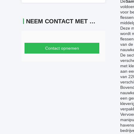
De
Sam
voldoen
voor be
flessen
NEEM CONTACT MET ONS OP
middelg
Deze ma
wordt m
flessen
van de
Contact opnemen
nauwkeu
De sec
versch
met kle
aan ee
van 22
verschi
Bovend
nauwkeu
een gem
kleveri
verpak
Vervoe
manipul
havens
bedrij