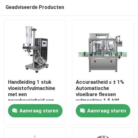
Geadviseerde Producten
Handleiding 1 stuk
Accuraatheid ≤ ± 1%
vloeistofvulmachine
Automatische
met een
vloeibare flessen
Thuis
nauwkeurigheid van
vulmachine 1,5 kW
minder dan of gelijk
Biedt nauwkeurige
Aanvraag sturen
Aanvraag sturen
aan 1 procent
vullingscontrole en
Producten
vloeistofverpakking
minimale
productverspilling
Over ons