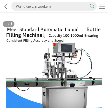
1
/
1