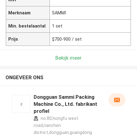
Merknaam
SAMMI
Min. bestelaantal
1 set
Prijs
$700-900 / set
Bekijk meer
ONGEVEER ONS
Dongguan Sammi Packing
Machine Co., Ltd. fabrikant
profiel
no.80,hongfu west
road,nanchen
district,dongguan,guangdong