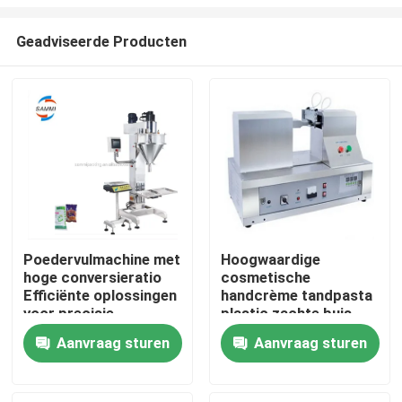
Geadviseerde Producten
Poedervulmachine met
Hoogwaardige
hoge conversieratio
cosmetische
Thuis
Efficiënte oplossingen
handcrème tandpasta
voor precisie
plastic zachte buis
koffiepoeder
ultrasone afdichting
Producten
Aanvraag sturen
Aanvraag sturen
verpakking en vulling
snijmachine
Over ons