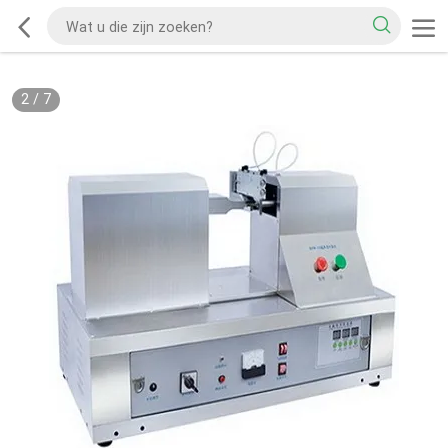
2
/
7