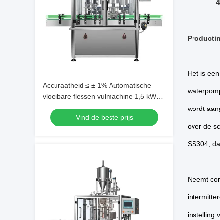
Productin
Het is een
Accuraatheid ≤ ± 1% Automatische
waterpomp
vloeibare flessen vulmachine 1,5 kW
Biedt nauwkeurige vullingscontrole en
wordt aan
Vind de beste prijs
minimale productverspilling
over de s
SS304, dat
Neemt corr
intermitt
instelling