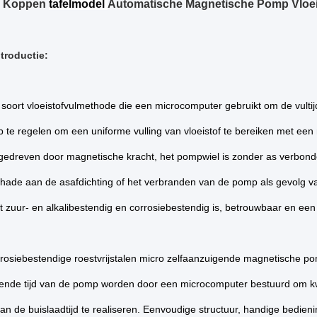
4 Koppen
tafelmodel
Automatische Magnetische Pomp Vloeis
troductie:
 soort vloeistofvulmethode die een microcomputer gebruikt om de vulti
 te regelen om een uniforme vulling van vloeistof te bereiken met ee
gedreven door magnetische kracht, het pompwiel is zonder as verbond
chade aan de asafdichting of het verbranden van de pomp als gevolg 
 zuur- en alkalibestendig en corrosiebestendig is, betrouwbaar en een
osiebestendige roestvrijstalen micro zelfaanzuigende magnetische po
erende tijd van de pomp worden door een microcomputer bestuurd om kw
 van de buislaadtijd te realiseren. Eenvoudige structuur, handige bedieni