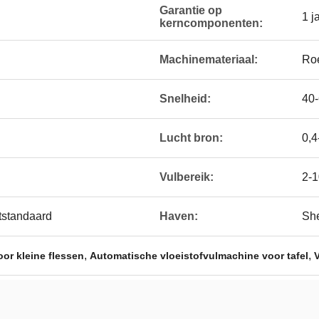
Garantie op
1 j
kerncomponenten:
Machinemateriaal:
Roe
Snelheid:
40-
Lucht bron:
0,4
Vulbereik:
2-1
tstandaard
Haven:
Sh
,
,
or kleine flessen
Automatische vloeistofvulmachine voor tafel