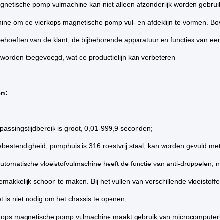
gnetische pomp vulmachine kan niet alleen afzonderlijk worden gebr
ine om de vierkops magnetische pomp vul- en afdeklijn te vormen. Bov
ehoeften van de klant, de bijbehorende apparatuur en functies van een
 worden toegevoegd, wat de productielijn kan verbeteren
n:
passingstijdbereik is groot, 0,01-999,9 seconden;
ebestendigheid, pomphuis is 316 roestvrij staal, kan worden gevuld met 
automatische vloeistofvulmachine heeft de functie van anti-druppelen, na
gemakkelijk schoon te maken. Bij het vullen van verschillende vloeistoff
 is niet nodig om het chassis te openen;
rkops magnetische pomp vulmachine maakt gebruik van microcomputerb