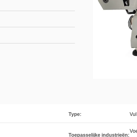
Type:
Vu
Voe
Toepasselijke industrieën: