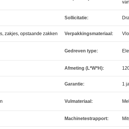
van
Sollicitatie:
Dra
jes, zakjes, opstaande zakken
Verpakkingsmateriaal:
Vlo
Gedreven type:
Ele
Afmeting (L*W*H):
120
Garantie:
1 j
en
Vulmateriaal:
Mel
Machinetestrapport:
Mit