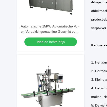
4-kops ma
afdekmach
productieb
Automatische 15KW Automatische Vul-
verpakker
en Verpakkingsmachine Geschikt voor
Industriële Verpakkingstoepassingen
Vind de beste prijs
met Nauwkeurige Controle en
Kenmerke
Bediening
1. Het aan
2. Corrosi
3. Kleine 
4. Het is 
maken. Het
5. De vie