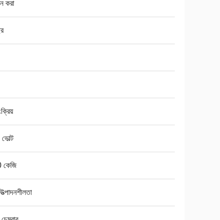
ান করা
ছর
ংক্রিয়
ভোল্ট
 কেজি
 উত্পাদনশীলতা
চেম্বার