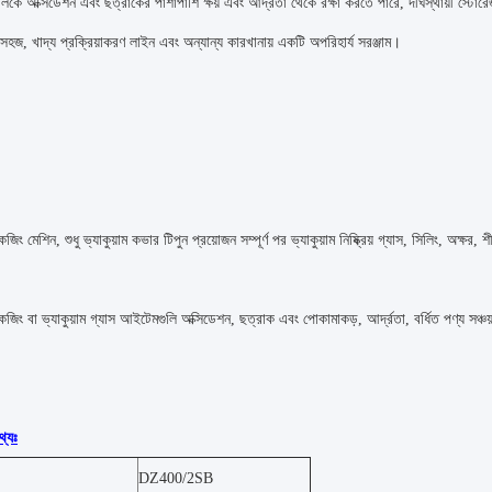
গুলিকে অক্সিডেশন এবং ছত্রাকের পাশাপাশি ক্ষয় এবং আর্দ্রতা থেকে রক্ষা করতে পারে, দীর্ঘস্থায়ী স্
সহজ, খাদ্য প্রক্রিয়াকরণ লাইন এবং অন্যান্য কারখানায় একটি অপরিহার্য সরঞ্জাম।
কেজিং মেশিন, শুধু ভ্যাকুয়াম কভার টিপুন প্রয়োজন সম্পূর্ণ পর ভ্যাকুয়াম নিষ্ক্রিয় গ্যাস, সিলিং, অক্ষর
যাকেজিং বা ভ্যাকুয়াম গ্যাস আইটেমগুলি অক্সিডেশন, ছত্রাক এবং পোকামাকড়, আর্দ্রতা, বর্ধিত পণ্য স
থ্যঃ
DZ400/2SB