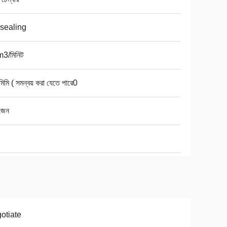
 sealing
3/মিনিট
িমি ( সমন্বয় করা যেতে পারে0
জেন
otiate