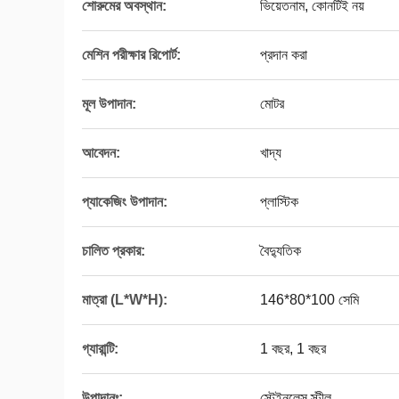
শোরুমের অবস্থান:
ভিয়েতনাম, কোনটিই নয়
মেশিন পরীক্ষার রিপোর্ট:
প্রদান করা
মূল উপাদান:
মোটর
আবেদন:
খাদ্য
প্যাকেজিং উপাদান:
প্লাস্টিক
চালিত প্রকার:
বৈদ্যুতিক
মাত্রা (L*W*H):
146*80*100 সেমি
গ্যারান্টি:
1 বছর, 1 বছর
উপাদানঃ:
স্টেইনলেস স্টীল