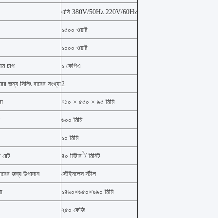
এসি 380V/50Hz 220V/60Hz
১৫০০ ওয়াট
১০০০ ওয়াট
য়াম চাপ
১ কেপিএ
রের জন্য সিলিং বারের সংখ্যা
2
রা
৭১০ × ৫৫০ × ৯৫ মিমি
৬০০ মিমি
১০ মিমি
3
প রেট
৪০ মিটার
/ মিনিট
্বারের জন্য উপাদান
স্টেইনলেস স্টীল
রা
১৪৬০×৬৫০×৯৯০ মিমি
২৫০ কেজি