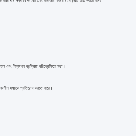
টোরেজ সময় ধরে পণ্যটির গুণমান এবং সতেজতা বজায় রাখে।এটি উচ্চ ক্ষমতা এবং
, শীতল এবং নিষ্কাশন প্রক্রিয়া পরিপ্রেক্ষিতে ভরা।
ঞ্চয়কালীন সময়কে প্রতিরোধ করতে পারে।