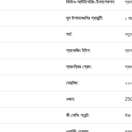
ভিডিও-আউটগোয়িং-ইনসপেকশন:
প্রদ
মূল উপাদানগুলির গ্যারান্টি:
১ ব
শর্ত:
নতুন
প্যাকেজিং টাইপ:
ব্যাগ
স্বয়ংক্রিয় গ্রেড:
স্বয়
ভোল্টেজ:
২২০ 
ওজন:
250
কী সেলিং পয়েন্ট:
উচ্চ
ওয়ার্কিং চেম্বার:
ডবল 