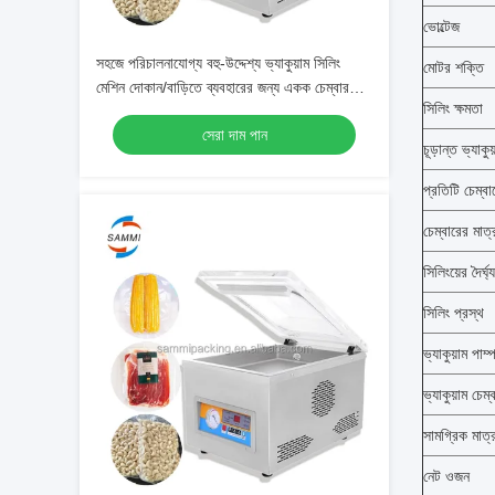
ভোল্টেজ
সহজে পরিচালনাযোগ্য বহু-উদ্দেশ্য ভ্যাকুয়াম সিলিং
মোটর শক্তি
মেশিন দোকান/বাড়িতে ব্যবহারের জন্য একক চেম্বার
সিলিং ক্ষমতা
ভ্যাকুয়াম প্যাকার, যা পিভি পিইটি ব্যাগে খাদ্য
সেরা দাম পান
প্যাকিংয়ের জন্য ব্যবহৃত হয়
চূড়ান্ত ভ্যাকু
প্রতিটি চেম্বা
চেম্বারের মাত্
সিলিংয়ের দৈর্ঘ্য
সিলিং প্রস্থ
ভ্যাকুয়াম পাম্
ভ্যাকুয়াম চেম
সামগ্রিক মাত্
নেট ওজন