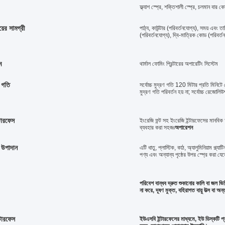
ফ্ল্যাশ স্প্রে, শক্তিশালী স্প্রে, চলমান বার
িংয়ের সামগ্রী
পাঠ্য, কাউন্টার (পরিবর্তনযোগ্য), সময় এবং ত
(পরিবর্তনযোগ্য), দ্বি-মাত্রিক কোড (পরিবর্ত
ম
থার্মাল ফোমিং প্রিন্টারের অপারেটিং সিস্টেম
িং গতি
সর্বোচ্চ মুদ্রণ গতি 120 মিটার প্রতি মিনিটে 
মুদ্রণ গতি পরিবর্তন হয় না; সর্বোচ্চ রেজো
্টারফেস
ইংরেজি ফন্ট সহ ইংরেজি ইন্টারফেসের মানবিক
ব্যবহার করা সহজঃ
অপারেশন
িং উপাদান
এটি ধাতু, প্লাস্টিক, কাঠ, অ্যালুমিনিয়াম প্ল্য
পণ্য এবং অন্যান্য পৃষ্ঠের উপর স্প্রে করা য
পরিবেশ বান্ধব দ্রুত শুকানোর কালি বা জল ভিত
না করে, দূষণ মুক্ত, বহিরাগত বায়ু উত্স বা অন্তর্ন
টারফেস
ইউএসবি ইন্টারফেসের মাধ্যমে, ইউ ডিস্কটি 