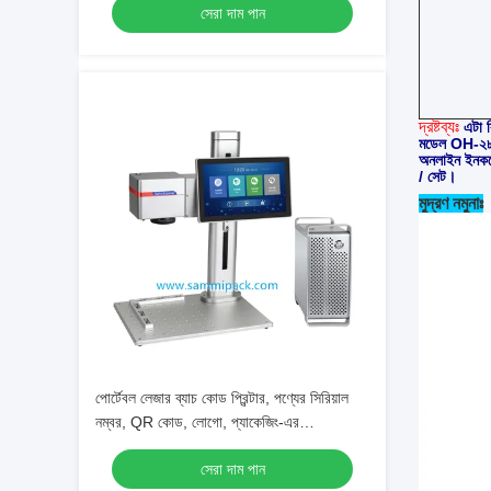
সেরা দাম পান
দ্রষ্টব্যঃ
এটা 
মডেল OH-২৮৮
অনলাইন ইনকজেট
/ সেট।
মুদ্রণ নমুনাঃ
পোর্টেবল লেজার ব্যাচ কোড প্রিন্টার, পণ্যের সিরিয়াল
নম্বর, QR কোড, লোগো, প্যাকেজিং-এর
বারকোডগুলির জন্য ফাইবার লেজার কোডিং মেশিন
সেরা দাম পান