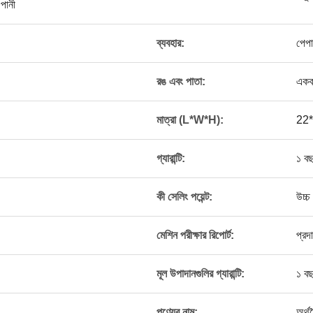
পানী
ব্যবহার:
পেপার
রঙ এবং পাতা:
একক
মাত্রা (L*W*H):
22*
গ্যারান্টি:
১ ব
কী সেলিং পয়েন্ট:
উচ্চ
মেশিন পরীক্ষার রিপোর্ট:
প্রদ
মূল উপাদানগুলির গ্যারান্টি:
১ ব
পণ্যের নাম:
অর্থ