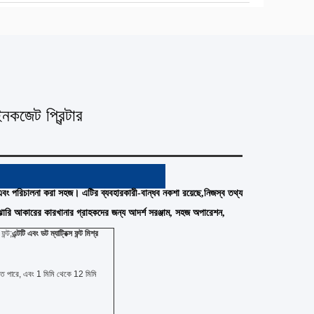
ইনকজেট প্রিন্টার
ল এবং পরিচালনা করা সহজ। এটির ব্যবহারকারী-বান্ধব নকশা রয়েছে,নিজস্ব তথ্য
াঝারি আকারের কারখানার গ্রাহকদের জন্য আদর্শ সরঞ্জাম, সহজ অপারেশন,
 ফন্ট;
এন্টটি এবং ডট ম্যাট্রিক্স ফন্ট মিশ্র
যেতে পারে, এবং 1 মিমি থেকে 12 মিমি