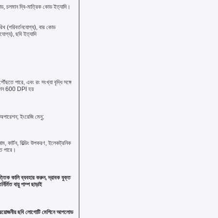
 কোড, চলমান দ্বি-মাত্রিক কোড ইত্যাদি।
ারিখ (পরিবর্তনযোগ্য), বার কোড
নযোগ্য), ছবি ইত্যাদি
পৌঁছতে পারে, এবং রং সংখ্যা বৃদ্ধি সঙ্গে
লিউশন 600 DPI হয়
 অপারেশন; ইংরেজি মেনু;
াটিনাম, কার্টন, বিল্ডিং উপকরণ, ইলেকট্রনিক
েতে পারে।
্তিক কালি ব্যবহার করুন, দ্রাবক যুক্ত
ির্মিত বায়ু পাম্প ছাড়াই
প্রয়োজনীয় ছবি লোগোটি মেশিনে আপলোড