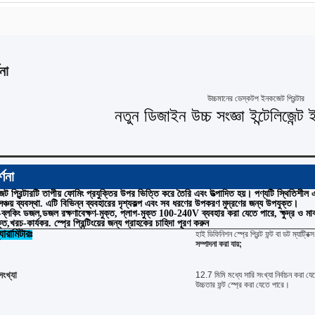
না
উচ্চমানের ডেস্কটপ ইনকজেট প্রিন্টার
নতুন ডিজাইন উচ্চ সংজ্ঞা ইন্টেলিজেন্ট 
্ণনা
ট প্রিন্টারটি তাপীয় ফোমিং প্রযুক্তির উপর ভিত্তি করে তৈরি এবং উত্পাদিত হয়। পণ্যটি স্থিতিশী
সঞ্চয় ব্যবস্থা. এটি বিভিন্ন ব্যবহারের দৃশ্যকল্প এবং সব ধরণের উপকরণ মুদ্রণের জন্য উপযুক্ত।
্লকিং ডজল,ডজল রক্ষণাবেক্ষণ-মুক্ত, প্লাগ-মুক্ত 100-240V ব্যবহার করা যেতে পারে, ক্ষুদ্র ও ম
ক্ত,খরচ-কার্যকর. স্প্রে প্রিন্টিংয়ের জন্য গ্রাহকের চাহিদা পূরণ করুন
ারামিটারঃ
হাই ডিফিনিশন স্প্রে প্রিন্ট ফন্ট বা ডট ম্যাট্রিক্স
সম্পাদনা করা যায়;
সংখ্যা
12.7 মিমি মধ্যে সারি সংখ্যা নির্বাচন করা 
উচ্চতার ফন্ট স্প্রে করা যেতে পারে।