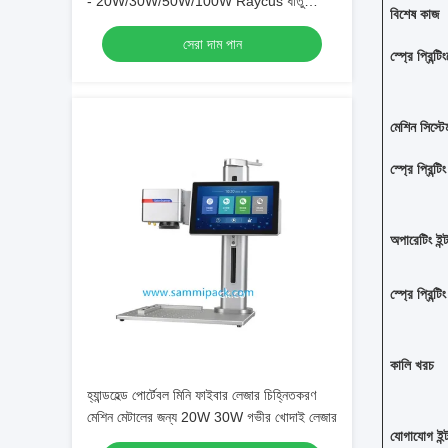
- 20W/30W/50W/100W Raycus ধাতু
বিশেষ কাজ
খোদাইয়ের জন্য
সেরা দাম পান
স্প্রে প্রিন্ট
মেশিন সিস্টে
স্প্রে প্রিন্ট
অপারেটিং ইন
স্প্রে প্রিন্ট
কালি খরচ
হ্যান্ডহেল্ড পোর্টেবল মিনি ফাইবার লেজার চিহ্নিতকরণ
মেশিন মেটালের জন্য 20W 30W গভীর খোদাই লেজার
যোগাযোগ ইন্