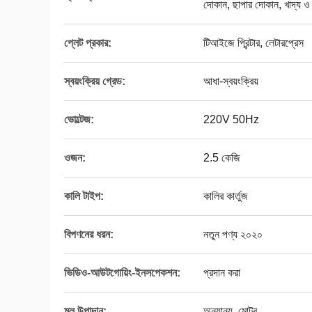
দোকান, ছাপার দোকান, খাদ্য ও 
প্লেট প্রকার:
টিআইজে প্রিন্টার, লেটারপ্রেস
স্বয়ংক্রিয় গ্রেড:
আধা-স্বয়ংক্রিয়
ভোল্টেজ:
220V 50Hz
ওজন:
2.5 কেজি
কালি টাইপ:
কালির কার্তুজ
বিপণনের ধরন:
নতুন পণ্য ২০২০
ভিডিও-আউটগোয়িং-ইনসপেকশন:
প্রদান করা
মূল উপাদান:
অন্যান্য, মোটর