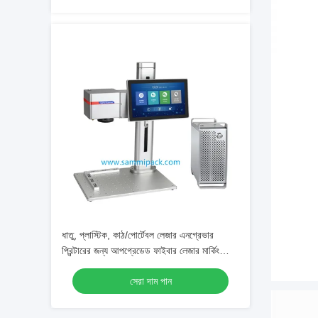
ধাতু, প্লাস্টিক, কাঠ/পোর্টেবল লেজার এনগ্রেভার
প্রিন্টারের জন্য আপগ্রেডেড ফাইবার লেজার মার্কিং
মেশিন, QR কোড, লোগো, বারকোড
সেরা দাম পান