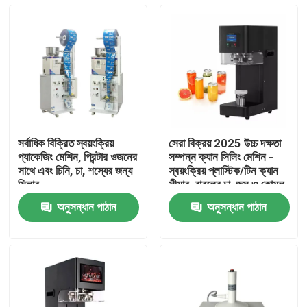
সর্বাধিক বিক্রিত স্বয়ংক্রিয়
সেরা বিক্রয় 2025 উচ্চ দক্ষতা
প্যাকেজিং মেশিন, প্রিন্টার ওজনের
সম্পন্ন ক্যান সিলিং মেশিন -
সাথে এবং চিনি, চা, শস্যের জন্য
স্বয়ংক্রিয় প্লাস্টিক/টিন ক্যান
সিলার
সীমার, বাবলের চা, জুস ও কোমল
পানীয়ের জন্য
অনুসন্ধান পাঠান
অনুসন্ধান পাঠান
বাড়ি
পণ্য
আমাদের সম্পর্কে