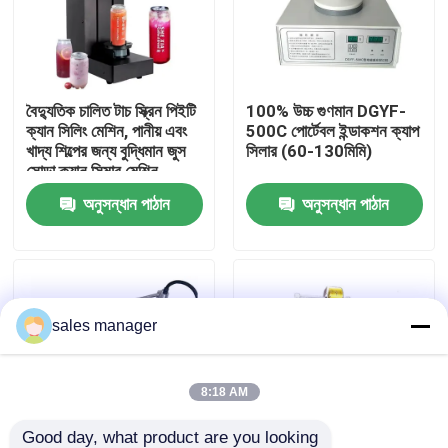
কারখানা পরিদর্শন
বৈদ্যুতিক চালিত টাচ স্ক্রিন পিইটি
100% উচ্চ গুণমান DGYF-
গুণমান নিয়ন্ত্রণ
ক্যান সিলিং মেশিন, পানীয় এবং
500C পোর্টেবল ইন্ডাকশন ক্যাপ
খাদ্য শিল্পের জন্য বুদ্ধিমান জুস
সিলার (60-130মিমি)
সোডা ক্যান সিমার মেশিন
একটি উদ্ধৃতি অনুরোধ করুন
অনুসন্ধান পাঠান
অনুসন্ধান পাঠান
তরল ভরাট প্যাকেজিং মেশিন
প্যাকেজিং লেবেলিং মেশিন
sales manager
স্বয়ংক্রিয় প্যাকেজিং মেশিন
8:18 AM
স্বয়ংক্রিয় বোতল ক্যাপিং মেশিন
Good day, what product are you looking 